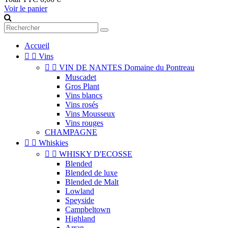
Voir le panier
Accueil


Vins


VIN DE NANTES Domaine du Pontreau
Muscadet
Gros Plant
Vins blancs
Vins rosés
Vins Mousseux
Vins rouges
CHAMPAGNE


Whiskies


WHISKY D'ECOSSE
Blended
Blended de luxe
Blended de Malt
Lowland
Speyside
Campbeltown
Highland
Arran