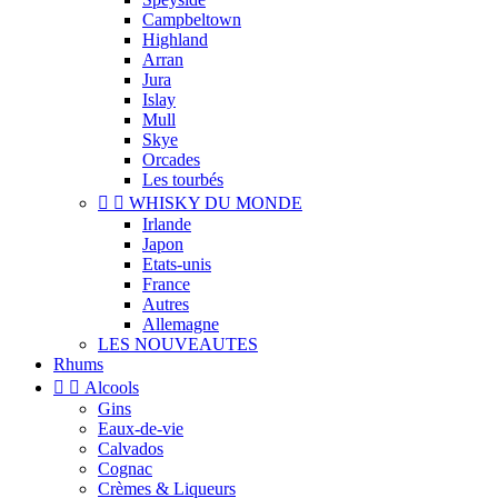
Campbeltown
Highland
Arran
Jura
Islay
Mull
Skye
Orcades
Les tourbés


WHISKY DU MONDE
Irlande
Japon
Etats-unis
France
Autres
Allemagne
LES NOUVEAUTES
Rhums


Alcools
Gins
Eaux-de-vie
Calvados
Cognac
Crèmes & Liqueurs