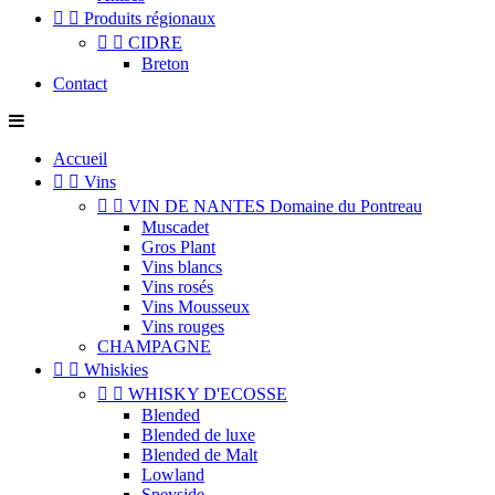


Produits régionaux


CIDRE
Breton
Contact
Accueil


Vins


VIN DE NANTES Domaine du Pontreau
Muscadet
Gros Plant
Vins blancs
Vins rosés
Vins Mousseux
Vins rouges
CHAMPAGNE


Whiskies


WHISKY D'ECOSSE
Blended
Blended de luxe
Blended de Malt
Lowland
Speyside