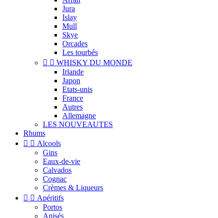
Jura
Islay
Mull
Skye
Orcades
Les tourbés


WHISKY DU MONDE
Irlande
Japon
Etats-unis
France
Autres
Allemagne
LES NOUVEAUTES
Rhums


Alcools
Gins
Eaux-de-vie
Calvados
Cognac
Crèmes & Liqueurs


Apéritifs
Portos
Anisés