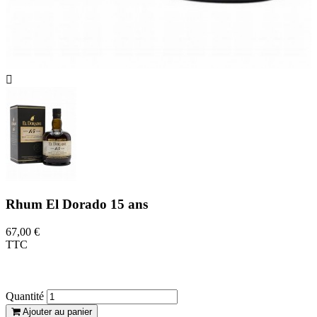

Rhum El Dorado 15 ans
67,00 €
TTC
Un rhum de la distillerie Demerara en
Guyanne au profil caramélisé et boisé.
Quantité
Ajouter au panier