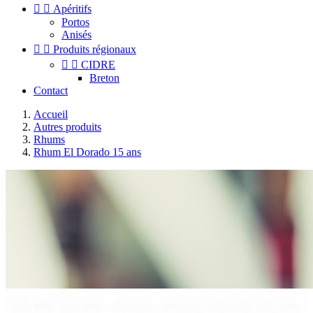


Apéritifs
Portos
Anisés


Produits régionaux


CIDRE
Breton
Contact
Accueil
Autres produits
Rhums
Rhum El Dorado 15 ans