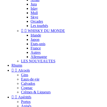
Jura
Islay
Mull
Skye
Orcades
Les tourbés


WHISKY DU MONDE
Irlande
Japon
Etats-unis
France
Autres
Allemagne
LES NOUVEAUTES
Rhums


Alcools
Gins
Eaux-de-vie
Calvados
Cognac
Crèmes & Liqueurs


Apéritifs
Portos
Anisés