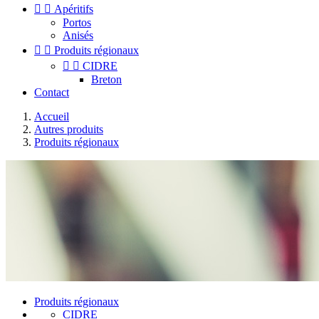


Apéritifs
Portos
Anisés


Produits régionaux


CIDRE
Breton
Contact
Accueil
Autres produits
Produits régionaux
Produits régionaux
CIDRE