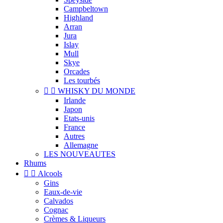
Campbeltown
Highland
Arran
Jura
Islay
Mull
Skye
Orcades
Les tourbés


WHISKY DU MONDE
Irlande
Japon
Etats-unis
France
Autres
Allemagne
LES NOUVEAUTES
Rhums


Alcools
Gins
Eaux-de-vie
Calvados
Cognac
Crèmes & Liqueurs