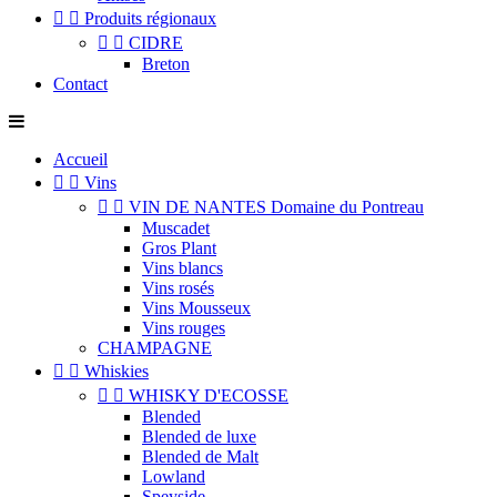


Produits régionaux


CIDRE
Breton
Contact
Accueil


Vins


VIN DE NANTES Domaine du Pontreau
Muscadet
Gros Plant
Vins blancs
Vins rosés
Vins Mousseux
Vins rouges
CHAMPAGNE


Whiskies


WHISKY D'ECOSSE
Blended
Blended de luxe
Blended de Malt
Lowland
Speyside