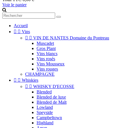
Voir le panier
Accueil


Vins


VIN DE NANTES Domaine du Pontreau
Muscadet
Gros Plant
Vins blancs
Vins rosés
Vins Mousseux
Vins rouges
CHAMPAGNE


Whiskies


WHISKY D'ECOSSE
Blended
Blended de luxe
Blended de Malt
Lowland
Speyside
Campbeltown
Highland
Arran