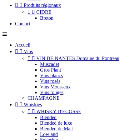


Produits régionaux


CIDRE
Breton
Contact
Accueil


Vins


VIN DE NANTES Domaine du Pontreau
Muscadet
Gros Plant
Vins blancs
Vins rosés
Vins Mousseux
Vins rouges
CHAMPAGNE


Whiskies


WHISKY D'ECOSSE
Blended
Blended de luxe
Blended de Malt
Lowland
Speyside