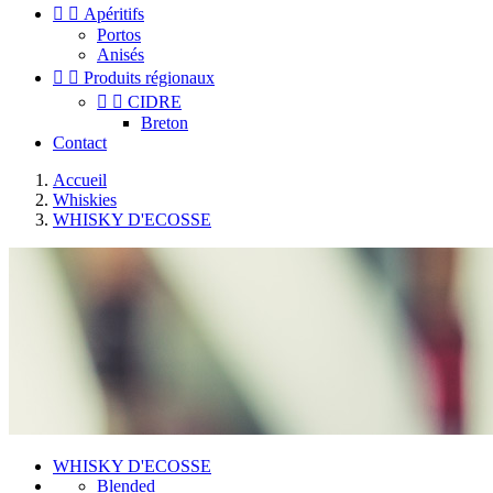


Apéritifs
Portos
Anisés


Produits régionaux


CIDRE
Breton
Contact
Accueil
Whiskies
WHISKY D'ECOSSE
WHISKY D'ECOSSE
Blended