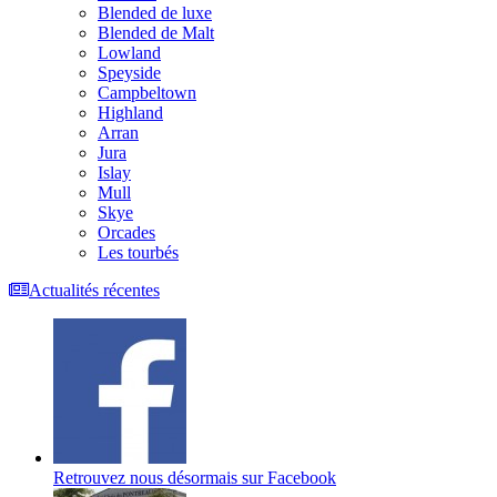
Blended de luxe
Blended de Malt
Lowland
Speyside
Campbeltown
Highland
Arran
Jura
Islay
Mull
Skye
Orcades
Les tourbés
Actualités récentes
Retrouvez nous désormais sur Facebook