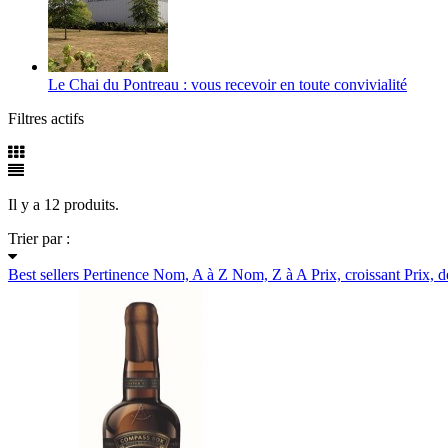
Le Chai du Pontreau : vous recevoir en toute convivialité
Filtres actifs
Il y a 12 produits.
Trier par :
Best sellers
Pertinence
Nom, A à Z
Nom, Z à A
Prix, croissant
Prix, d