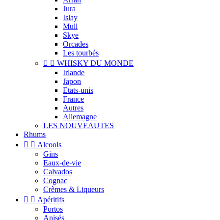
Jura
Islay
Mull
Skye
Orcades
Les tourbés


WHISKY DU MONDE
Irlande
Japon
Etats-unis
France
Autres
Allemagne
LES NOUVEAUTES
Rhums


Alcools
Gins
Eaux-de-vie
Calvados
Cognac
Crèmes & Liqueurs


Apéritifs
Portos
Anisés