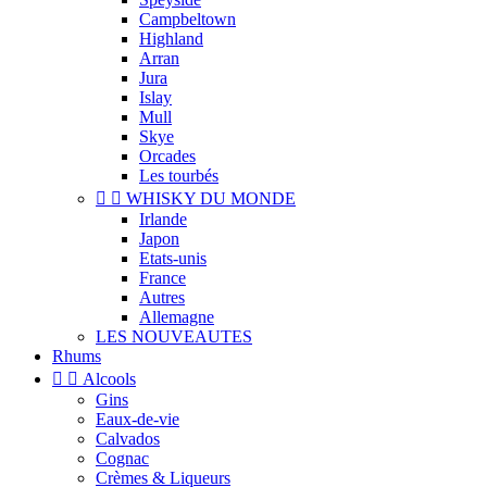
Campbeltown
Highland
Arran
Jura
Islay
Mull
Skye
Orcades
Les tourbés


WHISKY DU MONDE
Irlande
Japon
Etats-unis
France
Autres
Allemagne
LES NOUVEAUTES
Rhums


Alcools
Gins
Eaux-de-vie
Calvados
Cognac
Crèmes & Liqueurs