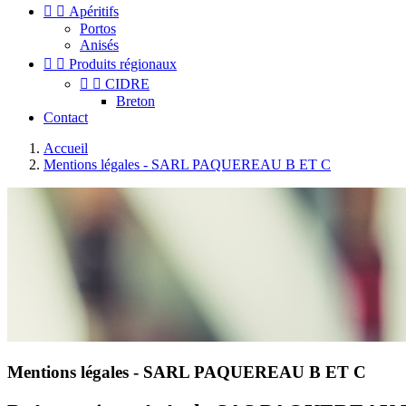


Apéritifs
Portos
Anisés


Produits régionaux


CIDRE
Breton
Contact
Accueil
Mentions légales - SARL PAQUEREAU B ET C
Mentions légales - SARL PAQUEREAU B ET C