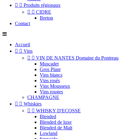


Produits régionaux


CIDRE
Breton
Contact
Accueil


Vins


VIN DE NANTES Domaine du Pontreau
Muscadet
Gros Plant
Vins blancs
Vins rosés
Vins Mousseux
Vins rouges
CHAMPAGNE


Whiskies


WHISKY D'ECOSSE
Blended
Blended de luxe
Blended de Malt
Lowland
Speyside