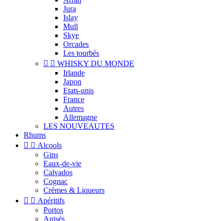
Jura
Islay
Mull
Skye
Orcades
Les tourbés


WHISKY DU MONDE
Irlande
Japon
Etats-unis
France
Autres
Allemagne
LES NOUVEAUTES
Rhums


Alcools
Gins
Eaux-de-vie
Calvados
Cognac
Crèmes & Liqueurs


Apéritifs
Portos
Anisés