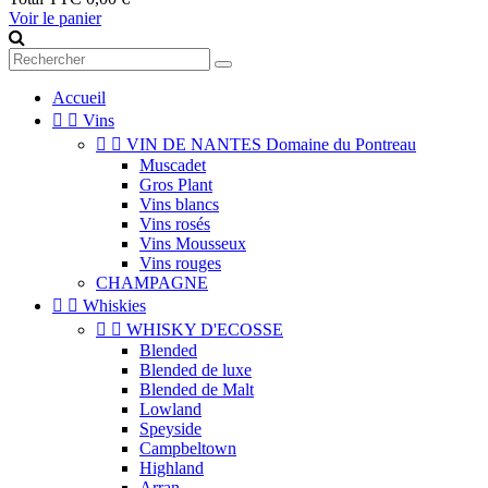
Voir le panier
Accueil


Vins


VIN DE NANTES Domaine du Pontreau
Muscadet
Gros Plant
Vins blancs
Vins rosés
Vins Mousseux
Vins rouges
CHAMPAGNE


Whiskies


WHISKY D'ECOSSE
Blended
Blended de luxe
Blended de Malt
Lowland
Speyside
Campbeltown
Highland
Arran