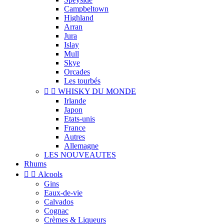
Campbeltown
Highland
Arran
Jura
Islay
Mull
Skye
Orcades
Les tourbés


WHISKY DU MONDE
Irlande
Japon
Etats-unis
France
Autres
Allemagne
LES NOUVEAUTES
Rhums


Alcools
Gins
Eaux-de-vie
Calvados
Cognac
Crèmes & Liqueurs