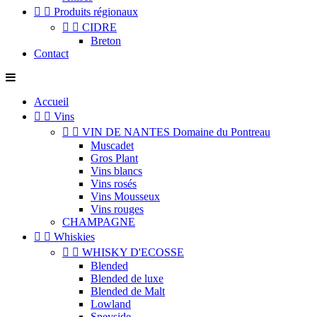


Produits régionaux


CIDRE
Breton
Contact
Accueil


Vins


VIN DE NANTES Domaine du Pontreau
Muscadet
Gros Plant
Vins blancs
Vins rosés
Vins Mousseux
Vins rouges
CHAMPAGNE


Whiskies


WHISKY D'ECOSSE
Blended
Blended de luxe
Blended de Malt
Lowland
Speyside