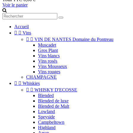
Voir le panier
Accueil


Vins


VIN DE NANTES Domaine du Pontreau
Muscadet
Gros Plant
Vins blancs
Vins rosés
Vins Mousseux
Vins rouges
CHAMPAGNE


Whiskies


WHISKY D'ECOSSE
Blended
Blended de luxe
Blended de Malt
Lowland
Speyside
Campbeltown
Highland
Arran