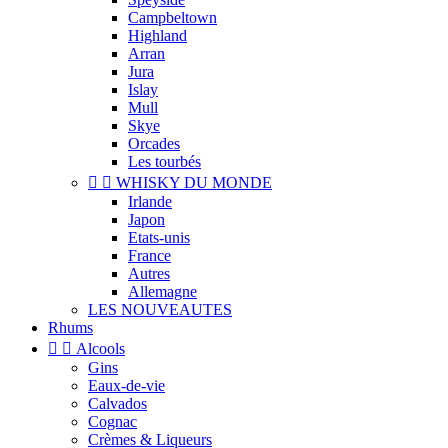
Campbeltown
Highland
Arran
Jura
Islay
Mull
Skye
Orcades
Les tourbés


WHISKY DU MONDE
Irlande
Japon
Etats-unis
France
Autres
Allemagne
LES NOUVEAUTES
Rhums


Alcools
Gins
Eaux-de-vie
Calvados
Cognac
Crèmes & Liqueurs