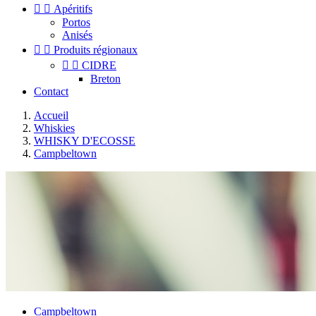


Apéritifs
Portos
Anisés


Produits régionaux


CIDRE
Breton
Contact
Accueil
Whiskies
WHISKY D'ECOSSE
Campbeltown
Campbeltown