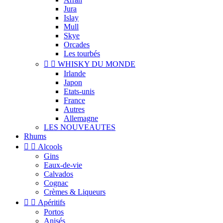
Jura
Islay
Mull
Skye
Orcades
Les tourbés


WHISKY DU MONDE
Irlande
Japon
Etats-unis
France
Autres
Allemagne
LES NOUVEAUTES
Rhums


Alcools
Gins
Eaux-de-vie
Calvados
Cognac
Crèmes & Liqueurs


Apéritifs
Portos
Anisés