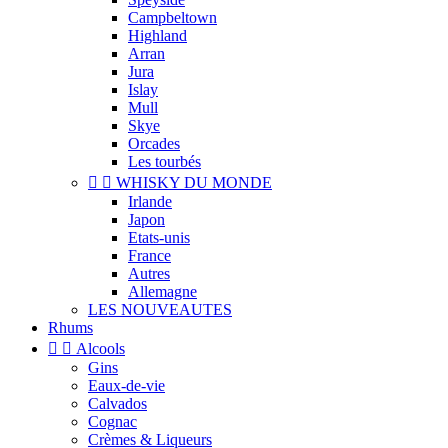
Campbeltown
Highland
Arran
Jura
Islay
Mull
Skye
Orcades
Les tourbés


WHISKY DU MONDE
Irlande
Japon
Etats-unis
France
Autres
Allemagne
LES NOUVEAUTES
Rhums


Alcools
Gins
Eaux-de-vie
Calvados
Cognac
Crèmes & Liqueurs