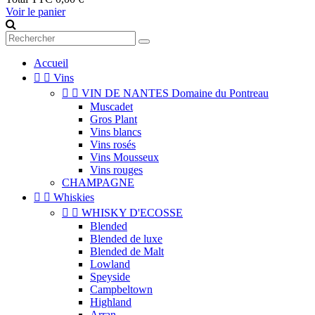
Voir le panier
Accueil


Vins


VIN DE NANTES Domaine du Pontreau
Muscadet
Gros Plant
Vins blancs
Vins rosés
Vins Mousseux
Vins rouges
CHAMPAGNE


Whiskies


WHISKY D'ECOSSE
Blended
Blended de luxe
Blended de Malt
Lowland
Speyside
Campbeltown
Highland
Arran