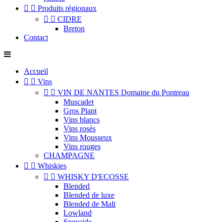


Produits régionaux


CIDRE
Breton
Contact
Accueil


Vins


VIN DE NANTES Domaine du Pontreau
Muscadet
Gros Plant
Vins blancs
Vins rosés
Vins Mousseux
Vins rouges
CHAMPAGNE


Whiskies


WHISKY D'ECOSSE
Blended
Blended de luxe
Blended de Malt
Lowland
Speyside