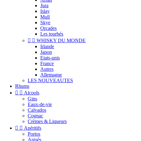
Jura
Islay
Mull
Skye
Orcades
Les tourbés


WHISKY DU MONDE
Irlande
Japon
Etats-unis
France
Autres
Allemagne
LES NOUVEAUTES
Rhums


Alcools
Gins
Eaux-de-vie
Calvados
Cognac
Crèmes & Liqueurs


Apéritifs
Portos
Anisés