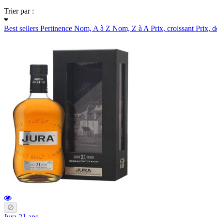
Trier par :
Best sellers
Pertinence
Nom, A à Z
Nom, Z à A
Prix, croissant
Prix, d
Jura 21 ans