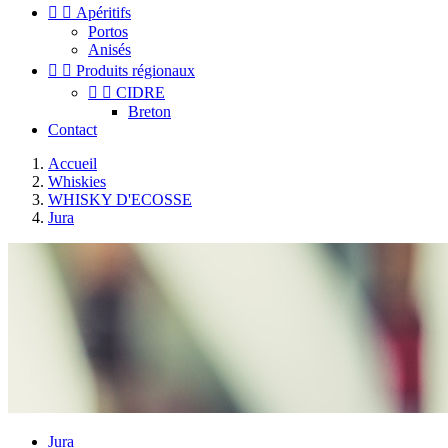


Apéritifs
Portos
Anisés


Produits régionaux


CIDRE
Breton
Contact
Accueil
Whiskies
WHISKY D'ECOSSE
Jura
Jura