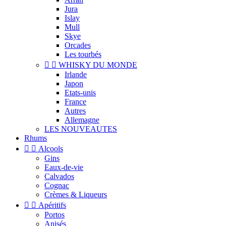
Jura
Islay
Mull
Skye
Orcades
Les tourbés


WHISKY DU MONDE
Irlande
Japon
Etats-unis
France
Autres
Allemagne
LES NOUVEAUTES
Rhums


Alcools
Gins
Eaux-de-vie
Calvados
Cognac
Crèmes & Liqueurs


Apéritifs
Portos
Anisés