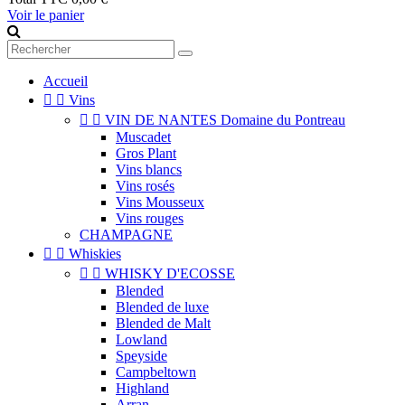
Voir le panier
Accueil


Vins


VIN DE NANTES Domaine du Pontreau
Muscadet
Gros Plant
Vins blancs
Vins rosés
Vins Mousseux
Vins rouges
CHAMPAGNE


Whiskies


WHISKY D'ECOSSE
Blended
Blended de luxe
Blended de Malt
Lowland
Speyside
Campbeltown
Highland
Arran