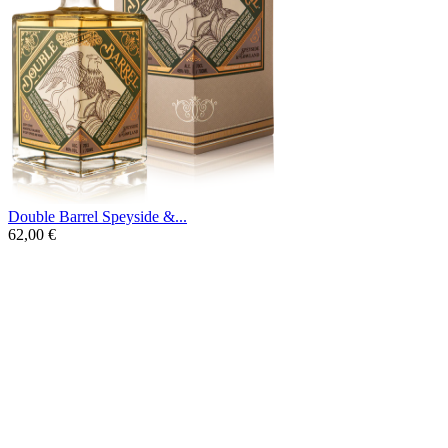
Double Barrel Speyside &...
62,00 €
Voici une association pour le moins
surprenante. Douglas Laing nous offre, via
la gamme Double Barrel, l’assemblage de
deux singles malts que tout oppose sur le
papier : Un Speyside et un Lowland. Et le
résultat en fait un blend de malt
d’exception.