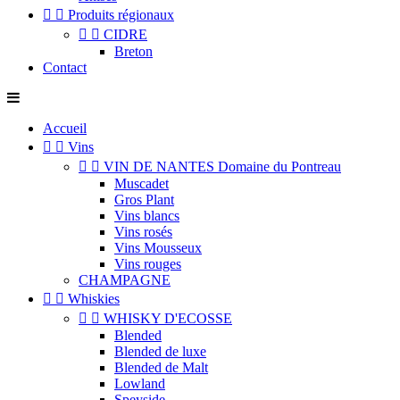


Produits régionaux


CIDRE
Breton
Contact
Accueil


Vins


VIN DE NANTES Domaine du Pontreau
Muscadet
Gros Plant
Vins blancs
Vins rosés
Vins Mousseux
Vins rouges
CHAMPAGNE


Whiskies


WHISKY D'ECOSSE
Blended
Blended de luxe
Blended de Malt
Lowland
Speyside