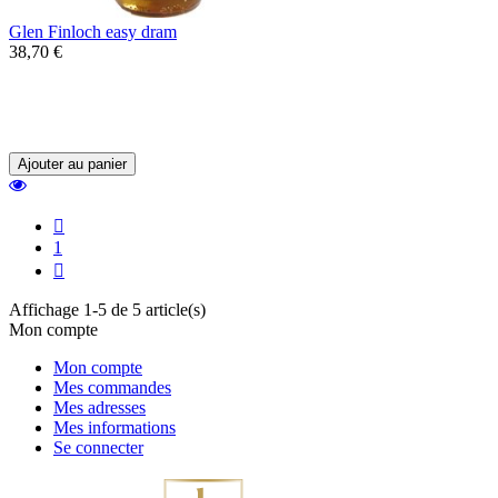
Glen Finloch easy dram
38,70 €
Un blended whisky très frais et agréable.
Assemblage de Single Malt des Highland
avec un peu de malt d'Islay.
Ajouter au panier

1

Affichage 1-5 de 5 article(s)
Mon compte
Mon compte
Mes commandes
Mes adresses
Mes informations
Se connecter