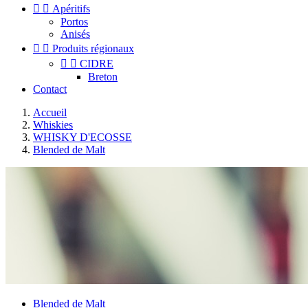


Apéritifs
Portos
Anisés


Produits régionaux


CIDRE
Breton
Contact
Accueil
Whiskies
WHISKY D'ECOSSE
Blended de Malt
Blended de Malt