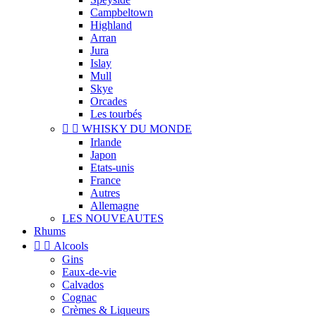
Campbeltown
Highland
Arran
Jura
Islay
Mull
Skye
Orcades
Les tourbés


WHISKY DU MONDE
Irlande
Japon
Etats-unis
France
Autres
Allemagne
LES NOUVEAUTES
Rhums


Alcools
Gins
Eaux-de-vie
Calvados
Cognac
Crèmes & Liqueurs