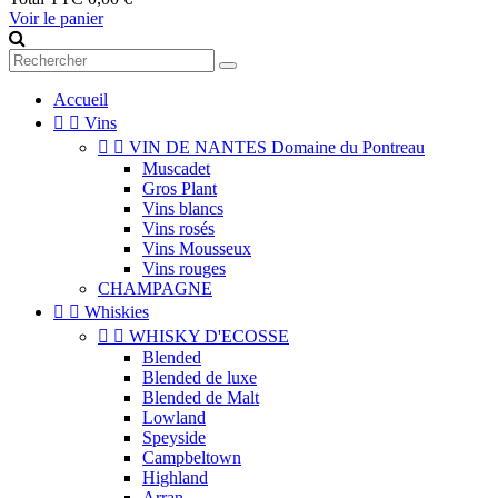
Voir le panier
Accueil


Vins


VIN DE NANTES Domaine du Pontreau
Muscadet
Gros Plant
Vins blancs
Vins rosés
Vins Mousseux
Vins rouges
CHAMPAGNE


Whiskies


WHISKY D'ECOSSE
Blended
Blended de luxe
Blended de Malt
Lowland
Speyside
Campbeltown
Highland
Arran