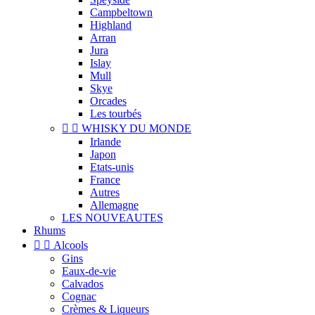
Campbeltown
Highland
Arran
Jura
Islay
Mull
Skye
Orcades
Les tourbés


WHISKY DU MONDE
Irlande
Japon
Etats-unis
France
Autres
Allemagne
LES NOUVEAUTES
Rhums


Alcools
Gins
Eaux-de-vie
Calvados
Cognac
Crèmes & Liqueurs