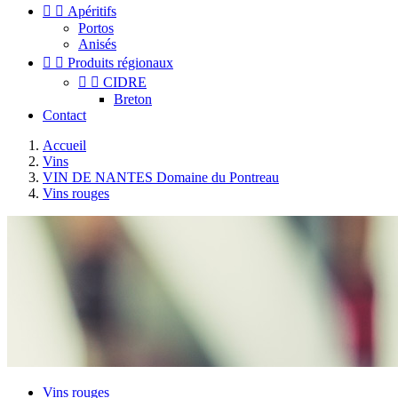


Apéritifs
Portos
Anisés


Produits régionaux


CIDRE
Breton
Contact
Accueil
Vins
VIN DE NANTES Domaine du Pontreau
Vins rouges
Vins rouges