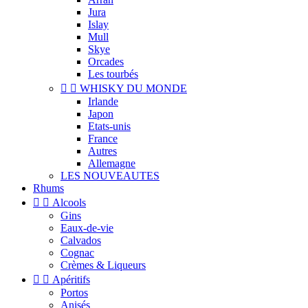
Jura
Islay
Mull
Skye
Orcades
Les tourbés


WHISKY DU MONDE
Irlande
Japon
Etats-unis
France
Autres
Allemagne
LES NOUVEAUTES
Rhums


Alcools
Gins
Eaux-de-vie
Calvados
Cognac
Crèmes & Liqueurs


Apéritifs
Portos
Anisés