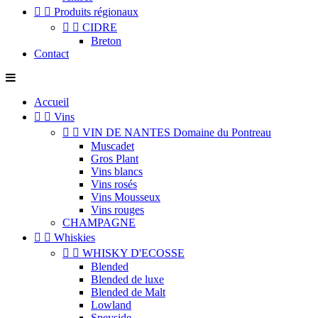


Produits régionaux


CIDRE
Breton
Contact
Accueil


Vins


VIN DE NANTES Domaine du Pontreau
Muscadet
Gros Plant
Vins blancs
Vins rosés
Vins Mousseux
Vins rouges
CHAMPAGNE


Whiskies


WHISKY D'ECOSSE
Blended
Blended de luxe
Blended de Malt
Lowland
Speyside