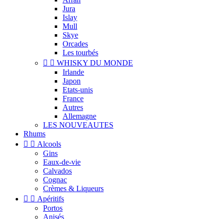
Jura
Islay
Mull
Skye
Orcades
Les tourbés


WHISKY DU MONDE
Irlande
Japon
Etats-unis
France
Autres
Allemagne
LES NOUVEAUTES
Rhums


Alcools
Gins
Eaux-de-vie
Calvados
Cognac
Crèmes & Liqueurs


Apéritifs
Portos
Anisés