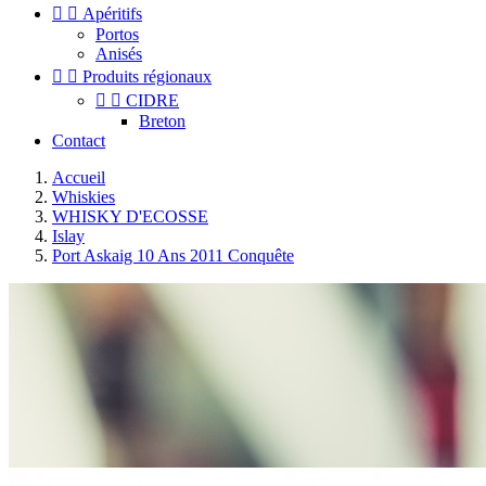


Apéritifs
Portos
Anisés


Produits régionaux


CIDRE
Breton
Contact
Accueil
Whiskies
WHISKY D'ECOSSE
Islay
Port Askaig 10 Ans 2011 Conquête