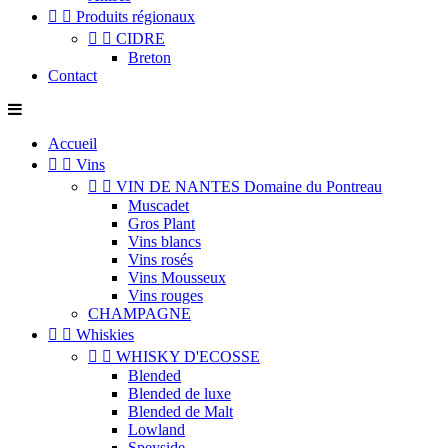


Produits régionaux


CIDRE
Breton
Contact
Accueil


Vins


VIN DE NANTES Domaine du Pontreau
Muscadet
Gros Plant
Vins blancs
Vins rosés
Vins Mousseux
Vins rouges
CHAMPAGNE


Whiskies


WHISKY D'ECOSSE
Blended
Blended de luxe
Blended de Malt
Lowland
Speyside