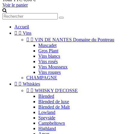
Voir le panier
Accueil


Vins


VIN DE NANTES Domaine du Pontreau
Muscadet
Gros Plant
Vins blancs
Vins rosés
Vins Mousseux
Vins rouges
CHAMPAGNE


Whiskies


WHISKY D'ECOSSE
Blended
Blended de luxe
Blended de Malt
Lowland
Speyside
Campbeltown
Highland
Arran