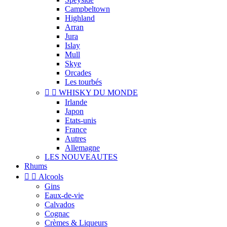
Campbeltown
Highland
Arran
Jura
Islay
Mull
Skye
Orcades
Les tourbés


WHISKY DU MONDE
Irlande
Japon
Etats-unis
France
Autres
Allemagne
LES NOUVEAUTES
Rhums


Alcools
Gins
Eaux-de-vie
Calvados
Cognac
Crèmes & Liqueurs