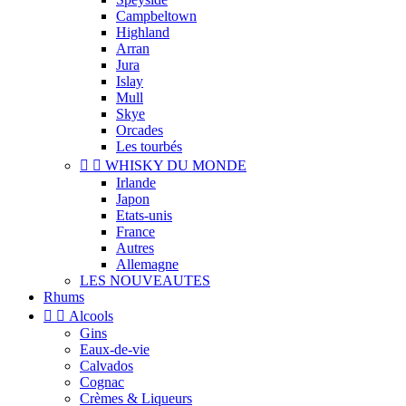
Campbeltown
Highland
Arran
Jura
Islay
Mull
Skye
Orcades
Les tourbés


WHISKY DU MONDE
Irlande
Japon
Etats-unis
France
Autres
Allemagne
LES NOUVEAUTES
Rhums


Alcools
Gins
Eaux-de-vie
Calvados
Cognac
Crèmes & Liqueurs