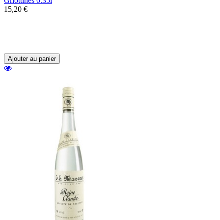
Griottines 0.35l
15,20 €
Les Griottines, de délicieuses griottes
sauvages dénoyautées accompagnées d'une
liqueur.
Ajouter au panier