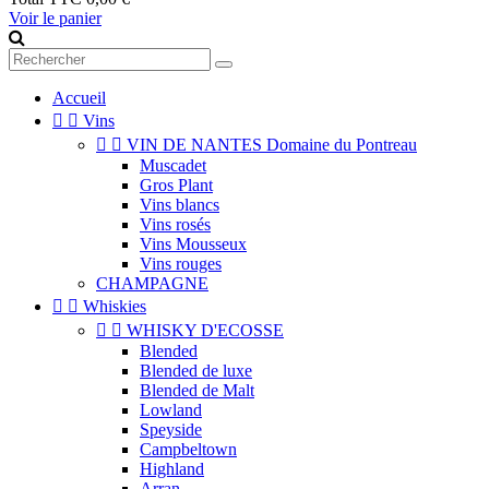
Voir le panier
Accueil


Vins


VIN DE NANTES Domaine du Pontreau
Muscadet
Gros Plant
Vins blancs
Vins rosés
Vins Mousseux
Vins rouges
CHAMPAGNE


Whiskies


WHISKY D'ECOSSE
Blended
Blended de luxe
Blended de Malt
Lowland
Speyside
Campbeltown
Highland
Arran