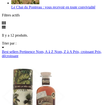
Le Chai du Pontreau : vous recevoir en toute convivialité
Filtres actifs
Il y a 12 produits.
Trier par :
Best sellers
Pertinence
Nom, A à Z
Nom, Z à A
Prix, croissant
Prix,
décroissant