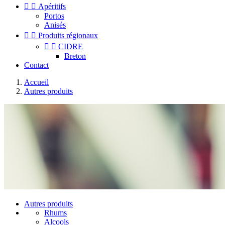


Apéritifs
Portos
Anisés


Produits régionaux


CIDRE
Breton
Contact
Accueil
Autres produits
Autres produits
Rhums
Alcools