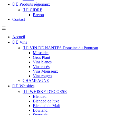


Produits régionaux


CIDRE
Breton
Contact
Accueil


Vins


VIN DE NANTES Domaine du Pontreau
Muscadet
Gros Plant
Vins blancs
Vins rosés
Vins Mousseux
Vins rouges
CHAMPAGNE


Whiskies


WHISKY D'ECOSSE
Blended
Blended de luxe
Blended de Malt
Lowland
Speyside