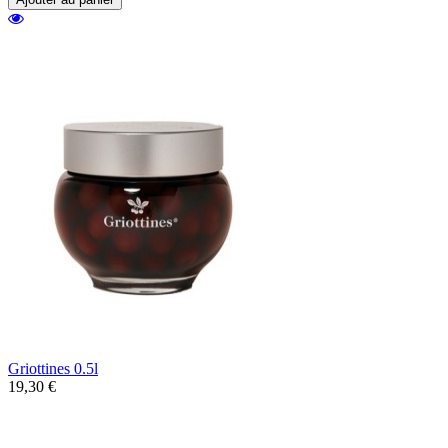
Griottines 0.5l
19,30 €
Les Griottines, de délicieuses griottes
sauvages dénoyautées accompagnées d'une