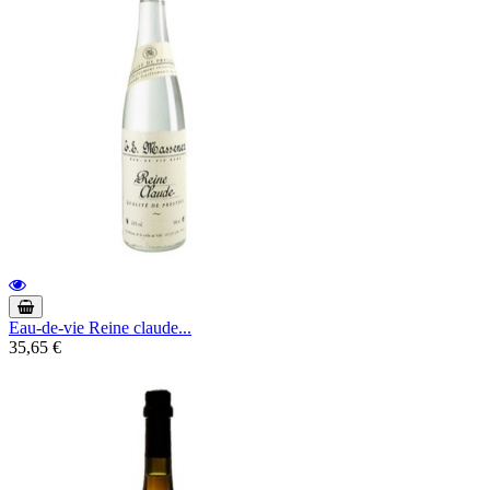
Eau-de-vie Reine claude...
35,65 €