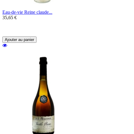
Eau-de-vie Reine claude...
35,65 €
Une eau-de-vie élaborée dans la plus pure
tradition alsacienne.
Ajouter au panier