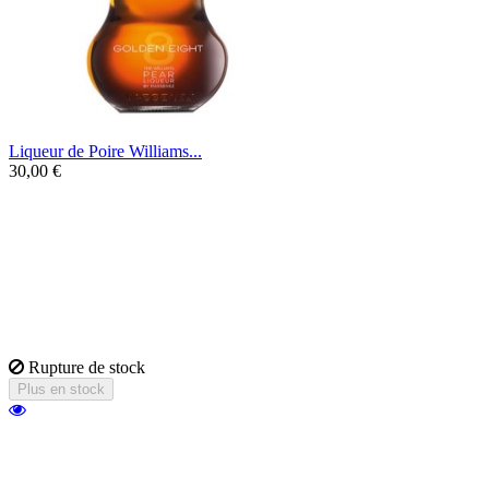
Liqueur de Poire Williams...
30,00 €
Une liqueur de poire Williams mise en
valeur par une eau de vie de poire Massenez
8 ans d'âge.
Son parfum gourmand et chaleureux vous
offrira un instant de générosité et de
convivialité.
Rupture de stock
Plus en stock