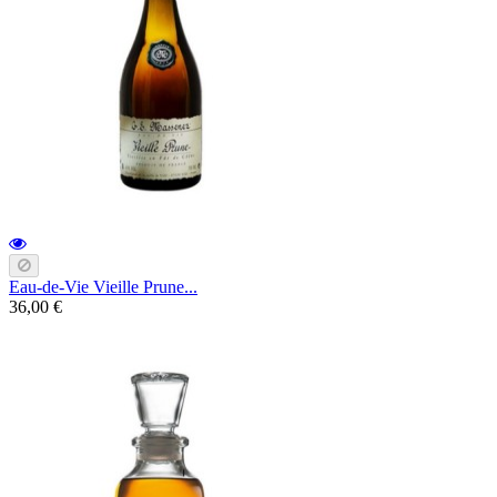
Eau-de-Vie Vieille Prune...
36,00 €