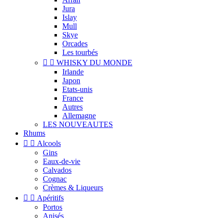
Jura
Islay
Mull
Skye
Orcades
Les tourbés


WHISKY DU MONDE
Irlande
Japon
Etats-unis
France
Autres
Allemagne
LES NOUVEAUTES
Rhums


Alcools
Gins
Eaux-de-vie
Calvados
Cognac
Crèmes & Liqueurs


Apéritifs
Portos
Anisés