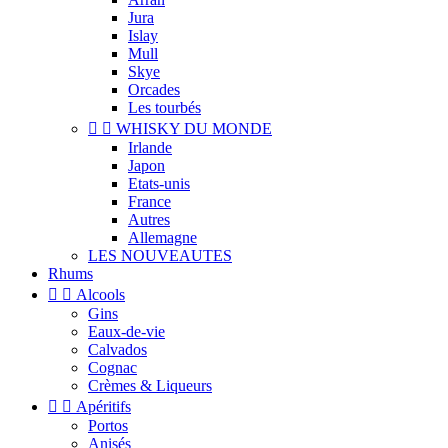
Jura
Islay
Mull
Skye
Orcades
Les tourbés


WHISKY DU MONDE
Irlande
Japon
Etats-unis
France
Autres
Allemagne
LES NOUVEAUTES
Rhums


Alcools
Gins
Eaux-de-vie
Calvados
Cognac
Crèmes & Liqueurs


Apéritifs
Portos
Anisés