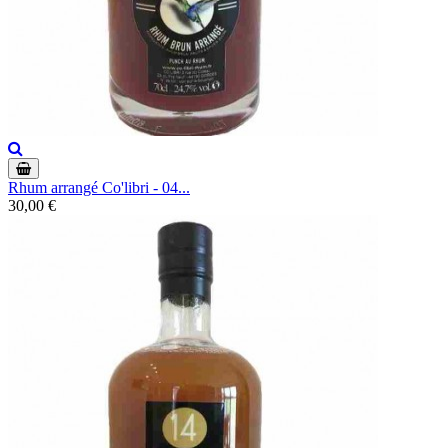
Rhum arrangé Co'libri - 04...
30,00 €