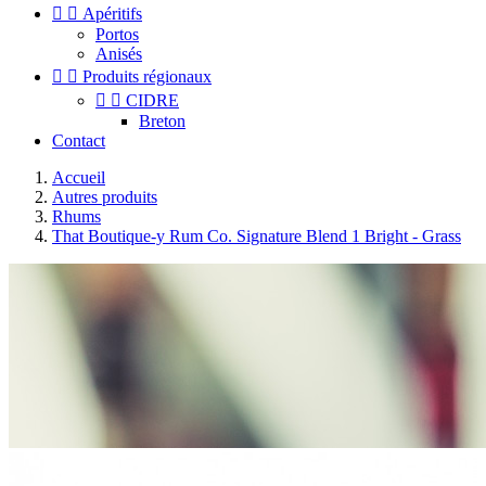


Apéritifs
Portos
Anisés


Produits régionaux


CIDRE
Breton
Contact
Accueil
Autres produits
Rhums
That Boutique-y Rum Co. Signature Blend 1 Bright - Grass