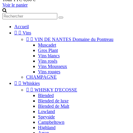
Voir le panier
Accueil


Vins


VIN DE NANTES Domaine du Pontreau
Muscadet
Gros Plant
Vins blancs
Vins rosés
Vins Mousseux
Vins rouges
CHAMPAGNE


Whiskies


WHISKY D'ECOSSE
Blended
Blended de luxe
Blended de Malt
Lowland
Speyside
Campbeltown
Highland
Arran