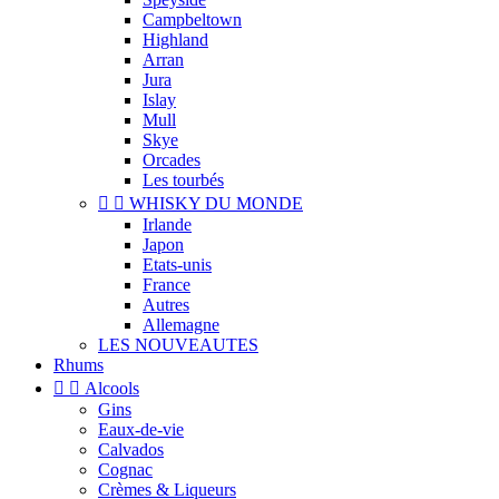
Campbeltown
Highland
Arran
Jura
Islay
Mull
Skye
Orcades
Les tourbés


WHISKY DU MONDE
Irlande
Japon
Etats-unis
France
Autres
Allemagne
LES NOUVEAUTES
Rhums


Alcools
Gins
Eaux-de-vie
Calvados
Cognac
Crèmes & Liqueurs