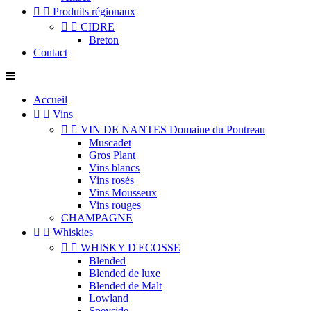


Produits régionaux


CIDRE
Breton
Contact
Accueil


Vins


VIN DE NANTES Domaine du Pontreau
Muscadet
Gros Plant
Vins blancs
Vins rosés
Vins Mousseux
Vins rouges
CHAMPAGNE


Whiskies


WHISKY D'ECOSSE
Blended
Blended de luxe
Blended de Malt
Lowland
Speyside