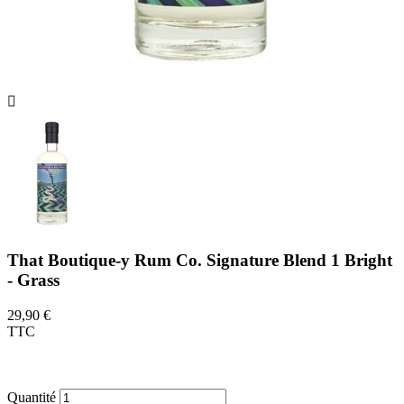

That Boutique-y Rum Co. Signature Blend 1 Bright
- Grass
29,90 €
TTC
Un rhum blanc issu d'assemblage de rhums
de la Martinique et de la Jamaïque.
Quantité