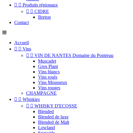


Produits régionaux


CIDRE
Breton
Contact
Accueil


Vins


VIN DE NANTES Domaine du Pontreau
Muscadet
Gros Plant
Vins blancs
Vins rosés
Vins Mousseux
Vins rouges
CHAMPAGNE


Whiskies


WHISKY D'ECOSSE
Blended
Blended de luxe
Blended de Malt
Lowland
Speyside