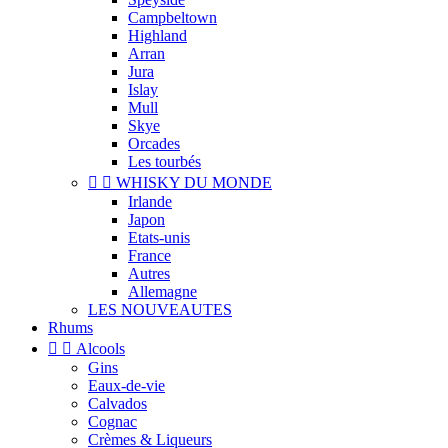
Campbeltown
Highland
Arran
Jura
Islay
Mull
Skye
Orcades
Les tourbés


WHISKY DU MONDE
Irlande
Japon
Etats-unis
France
Autres
Allemagne
LES NOUVEAUTES
Rhums


Alcools
Gins
Eaux-de-vie
Calvados
Cognac
Crèmes & Liqueurs