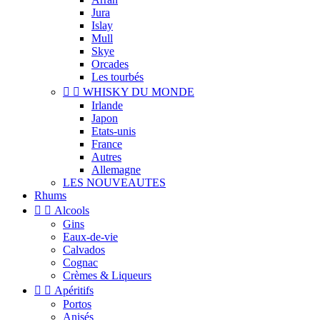
Jura
Islay
Mull
Skye
Orcades
Les tourbés


WHISKY DU MONDE
Irlande
Japon
Etats-unis
France
Autres
Allemagne
LES NOUVEAUTES
Rhums


Alcools
Gins
Eaux-de-vie
Calvados
Cognac
Crèmes & Liqueurs


Apéritifs
Portos
Anisés