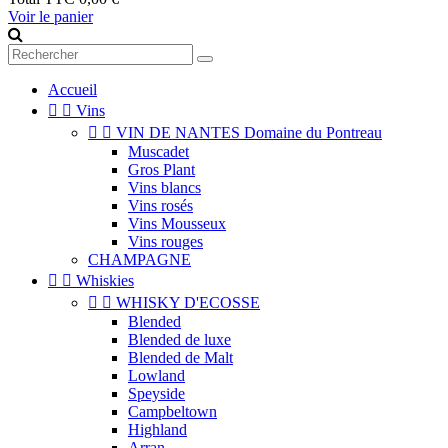
Voir le panier
Accueil


Vins


VIN DE NANTES Domaine du Pontreau
Muscadet
Gros Plant
Vins blancs
Vins rosés
Vins Mousseux
Vins rouges
CHAMPAGNE


Whiskies


WHISKY D'ECOSSE
Blended
Blended de luxe
Blended de Malt
Lowland
Speyside
Campbeltown
Highland
Arran