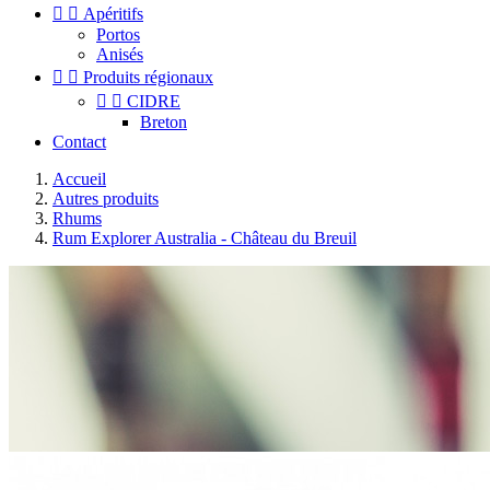


Apéritifs
Portos
Anisés


Produits régionaux


CIDRE
Breton
Contact
Accueil
Autres produits
Rhums
Rum Explorer Australia - Château du Breuil