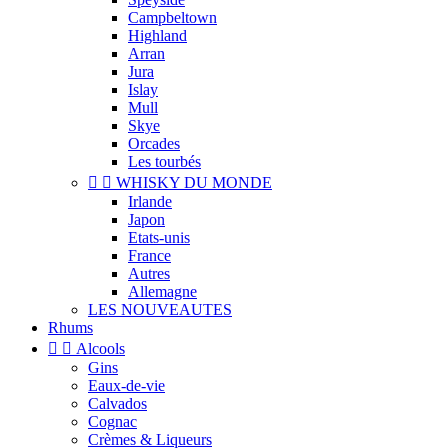
Campbeltown
Highland
Arran
Jura
Islay
Mull
Skye
Orcades
Les tourbés


WHISKY DU MONDE
Irlande
Japon
Etats-unis
France
Autres
Allemagne
LES NOUVEAUTES
Rhums


Alcools
Gins
Eaux-de-vie
Calvados
Cognac
Crèmes & Liqueurs