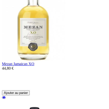
Mezan Jamaican XO
44,80 €
Un assemblage 100% Jamaïque en
provenance des distilleries Hampden et
Monymusk.
Ajouter au panier