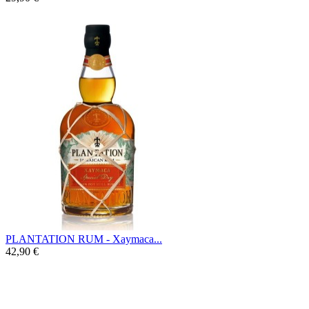
PLANTATION RUM - Xaymaca...
42,90 €
Xaymaca Special Dry, un rhum 100% pot
still Jamaïcain dans sa plus parfaite
tradition. Son profil complexe et fruité