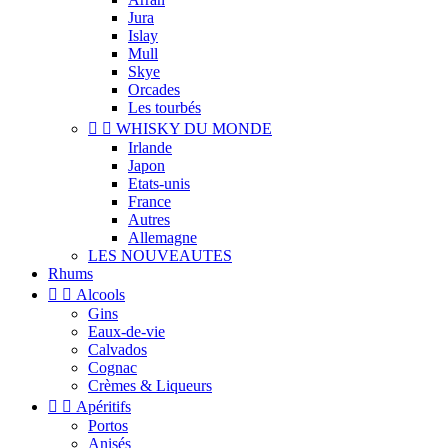
Jura
Islay
Mull
Skye
Orcades
Les tourbés


WHISKY DU MONDE
Irlande
Japon
Etats-unis
France
Autres
Allemagne
LES NOUVEAUTES
Rhums


Alcools
Gins
Eaux-de-vie
Calvados
Cognac
Crèmes & Liqueurs


Apéritifs
Portos
Anisés