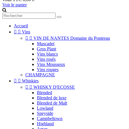
Voir le panier
Accueil


Vins


VIN DE NANTES Domaine du Pontreau
Muscadet
Gros Plant
Vins blancs
Vins rosés
Vins Mousseux
Vins rouges
CHAMPAGNE


Whiskies


WHISKY D'ECOSSE
Blended
Blended de luxe
Blended de Malt
Lowland
Speyside
Campbeltown
Highland
Arran