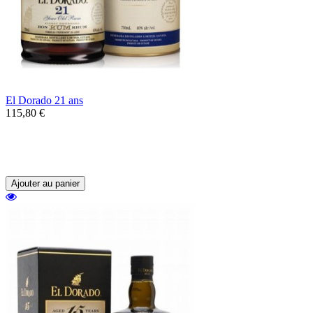
El Dorado 21 ans
115,80 €
Un rhum de la distillerie Demerara en
Guyanne âgé de 21 ans au profil très riche
et équilibré.
Ajouter au panier