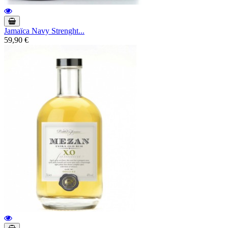
Jamaïca Navy Strenght...
59,90 €