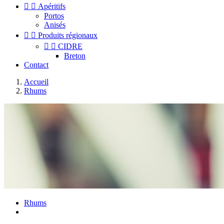


Apéritifs
Portos
Anisés


Produits régionaux


CIDRE
Breton
Contact
Accueil
Rhums
Rhums