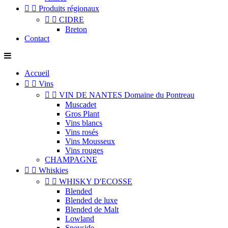


Produits régionaux


CIDRE
Breton
Contact
Accueil


Vins


VIN DE NANTES Domaine du Pontreau
Muscadet
Gros Plant
Vins blancs
Vins rosés
Vins Mousseux
Vins rouges
CHAMPAGNE


Whiskies


WHISKY D'ECOSSE
Blended
Blended de luxe
Blended de Malt
Lowland
Speyside