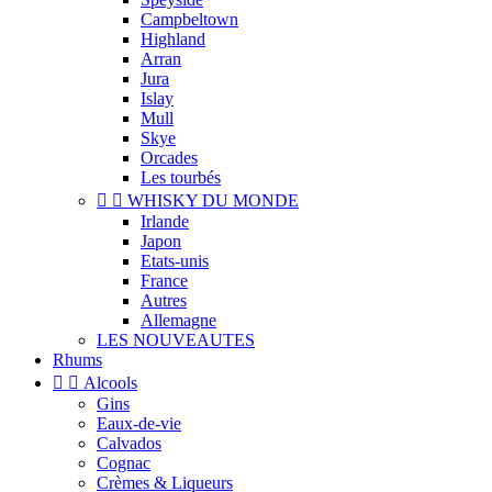
Campbeltown
Highland
Arran
Jura
Islay
Mull
Skye
Orcades
Les tourbés


WHISKY DU MONDE
Irlande
Japon
Etats-unis
France
Autres
Allemagne
LES NOUVEAUTES
Rhums


Alcools
Gins
Eaux-de-vie
Calvados
Cognac
Crèmes & Liqueurs