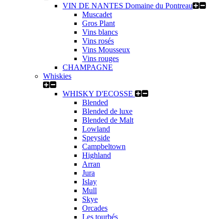
VIN DE NANTES Domaine du Pontreau
Muscadet
Gros Plant
Vins blancs
Vins rosés
Vins Mousseux
Vins rouges
CHAMPAGNE
Whiskies
WHISKY D'ECOSSE
Blended
Blended de luxe
Blended de Malt
Lowland
Speyside
Campbeltown
Highland
Arran
Jura
Islay
Mull
Skye
Orcades
Les tourbés