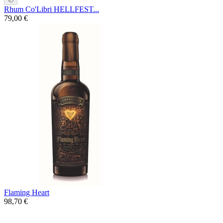
Rhum Co'Libri HELLFEST...
79,00 €
Flaming Heart
98,70 €
Un blended très épicé, toasté, avec des