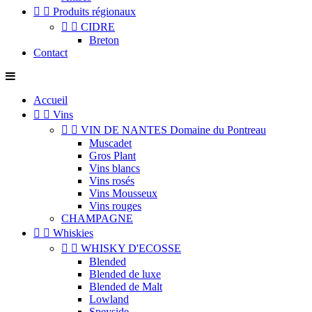


Produits régionaux


CIDRE
Breton
Contact
Accueil


Vins


VIN DE NANTES Domaine du Pontreau
Muscadet
Gros Plant
Vins blancs
Vins rosés
Vins Mousseux
Vins rouges
CHAMPAGNE


Whiskies


WHISKY D'ECOSSE
Blended
Blended de luxe
Blended de Malt
Lowland
Speyside