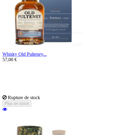
Whisky Old Pulteney...
57,00 €
Ce whisky millésimé des Highland du nord
représente à merveille le caractère maritime
de la distillerie Old Pulteney, à la fois iodé
et salin adouci par un caractère gourmand.
Rupture de stock
Plus en stock