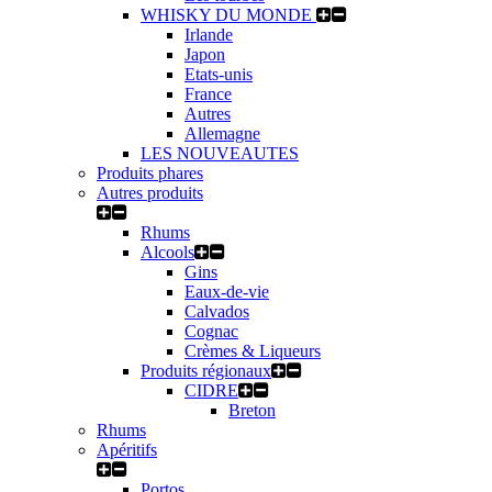
WHISKY DU MONDE
Irlande
Japon
Etats-unis
France
Autres
Allemagne
LES NOUVEAUTES
Produits phares
Autres produits
Rhums
Alcools
Gins
Eaux-de-vie
Calvados
Cognac
Crèmes & Liqueurs
Produits régionaux
CIDRE
Breton
Rhums
Apéritifs
Portos