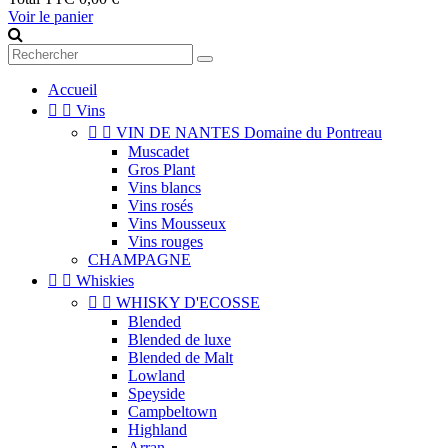
Voir le panier
Accueil


Vins


VIN DE NANTES Domaine du Pontreau
Muscadet
Gros Plant
Vins blancs
Vins rosés
Vins Mousseux
Vins rouges
CHAMPAGNE


Whiskies


WHISKY D'ECOSSE
Blended
Blended de luxe
Blended de Malt
Lowland
Speyside
Campbeltown
Highland
Arran