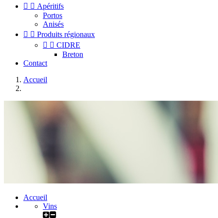


Apéritifs
Portos
Anisés


Produits régionaux


CIDRE
Breton
Contact
Accueil
Accueil
Vins