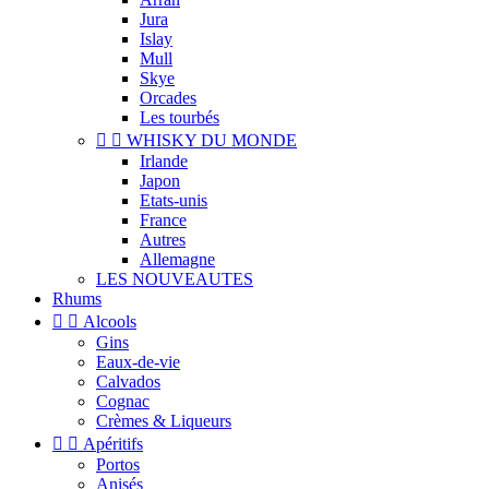
Jura
Islay
Mull
Skye
Orcades
Les tourbés


WHISKY DU MONDE
Irlande
Japon
Etats-unis
France
Autres
Allemagne
LES NOUVEAUTES
Rhums


Alcools
Gins
Eaux-de-vie
Calvados
Cognac
Crèmes & Liqueurs


Apéritifs
Portos
Anisés