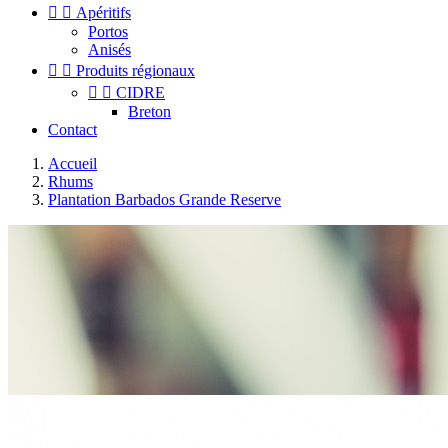


Apéritifs
Portos
Anisés


Produits régionaux


CIDRE
Breton
Contact
Accueil
Rhums
Plantation Barbados Grande Reserve