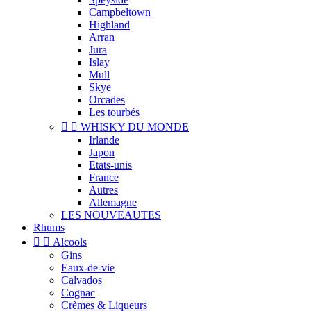
Campbeltown
Highland
Arran
Jura
Islay
Mull
Skye
Orcades
Les tourbés


WHISKY DU MONDE
Irlande
Japon
Etats-unis
France
Autres
Allemagne
LES NOUVEAUTES
Rhums


Alcools
Gins
Eaux-de-vie
Calvados
Cognac
Crèmes & Liqueurs