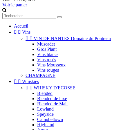
Voir le panier
Accueil


Vins


VIN DE NANTES Domaine du Pontreau
Muscadet
Gros Plant
Vins blancs
Vins rosés
Vins Mousseux
Vins rouges
CHAMPAGNE


Whiskies


WHISKY D'ECOSSE
Blended
Blended de luxe
Blended de Malt
Lowland
Speyside
Campbeltown
Highland
Arran