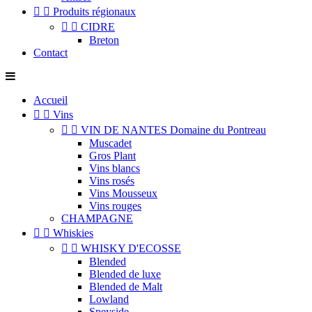


Produits régionaux


CIDRE
Breton
Contact
Accueil


Vins


VIN DE NANTES Domaine du Pontreau
Muscadet
Gros Plant
Vins blancs
Vins rosés
Vins Mousseux
Vins rouges
CHAMPAGNE


Whiskies


WHISKY D'ECOSSE
Blended
Blended de luxe
Blended de Malt
Lowland
Speyside