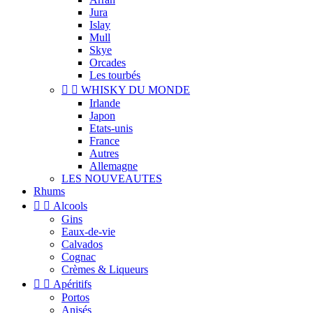
Jura
Islay
Mull
Skye
Orcades
Les tourbés


WHISKY DU MONDE
Irlande
Japon
Etats-unis
France
Autres
Allemagne
LES NOUVEAUTES
Rhums


Alcools
Gins
Eaux-de-vie
Calvados
Cognac
Crèmes & Liqueurs


Apéritifs
Portos
Anisés