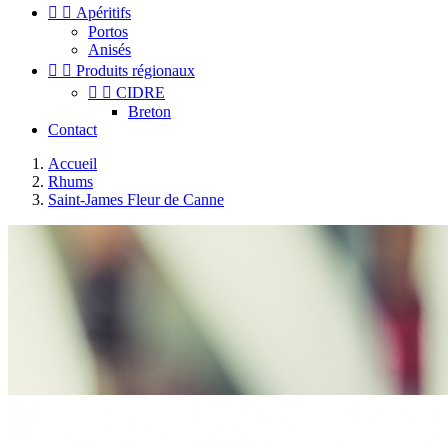


Apéritifs
Portos
Anisés


Produits régionaux


CIDRE
Breton
Contact
Accueil
Rhums
Saint-James Fleur de Canne