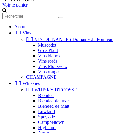
Voir le panier
Accueil


Vins


VIN DE NANTES Domaine du Pontreau
Muscadet
Gros Plant
Vins blancs
Vins rosés
Vins Mousseux
Vins rouges
CHAMPAGNE


Whiskies


WHISKY D'ECOSSE
Blended
Blended de luxe
Blended de Malt
Lowland
Speyside
Campbeltown
Highland
Arran