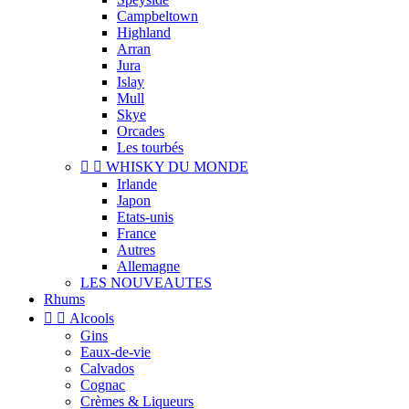
Campbeltown
Highland
Arran
Jura
Islay
Mull
Skye
Orcades
Les tourbés


WHISKY DU MONDE
Irlande
Japon
Etats-unis
France
Autres
Allemagne
LES NOUVEAUTES
Rhums


Alcools
Gins
Eaux-de-vie
Calvados
Cognac
Crèmes & Liqueurs