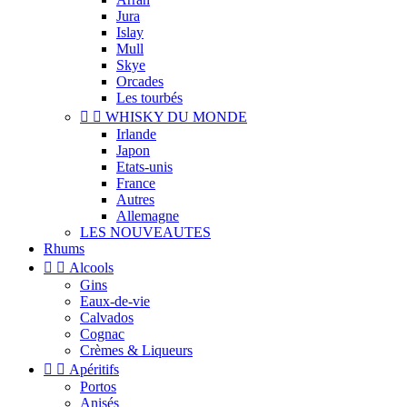
Jura
Islay
Mull
Skye
Orcades
Les tourbés


WHISKY DU MONDE
Irlande
Japon
Etats-unis
France
Autres
Allemagne
LES NOUVEAUTES
Rhums


Alcools
Gins
Eaux-de-vie
Calvados
Cognac
Crèmes & Liqueurs


Apéritifs
Portos
Anisés