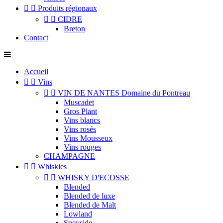


Produits régionaux


CIDRE
Breton
Contact
Accueil


Vins


VIN DE NANTES Domaine du Pontreau
Muscadet
Gros Plant
Vins blancs
Vins rosés
Vins Mousseux
Vins rouges
CHAMPAGNE


Whiskies


WHISKY D'ECOSSE
Blended
Blended de luxe
Blended de Malt
Lowland
Speyside