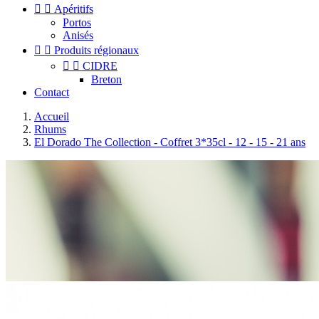


Apéritifs
Portos
Anisés


Produits régionaux


CIDRE
Breton
Contact
Accueil
Rhums
El Dorado The Collection - Coffret 3*35cl - 12 - 15 - 21 ans