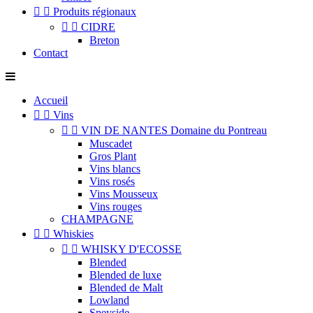


Produits régionaux


CIDRE
Breton
Contact
Accueil


Vins


VIN DE NANTES Domaine du Pontreau
Muscadet
Gros Plant
Vins blancs
Vins rosés
Vins Mousseux
Vins rouges
CHAMPAGNE


Whiskies


WHISKY D'ECOSSE
Blended
Blended de luxe
Blended de Malt
Lowland
Speyside