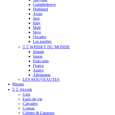
Campbeltown
Highland
Arran
Jura
Islay
Mull
Skye
Orcades
Les tourbés


WHISKY DU MONDE
Irlande
Japon
Etats-unis
France
Autres
Allemagne
LES NOUVEAUTES
Rhums


Alcools
Gins
Eaux-de-vie
Calvados
Cognac
Crèmes & Liqueurs