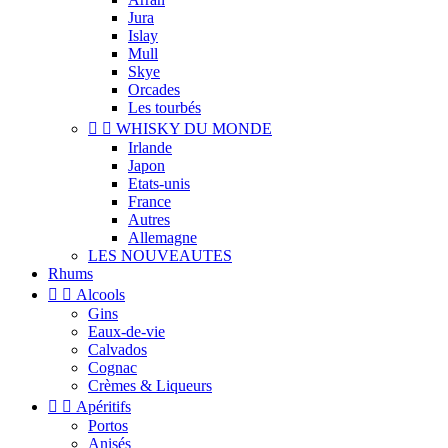
Jura
Islay
Mull
Skye
Orcades
Les tourbés


WHISKY DU MONDE
Irlande
Japon
Etats-unis
France
Autres
Allemagne
LES NOUVEAUTES
Rhums


Alcools
Gins
Eaux-de-vie
Calvados
Cognac
Crèmes & Liqueurs


Apéritifs
Portos
Anisés