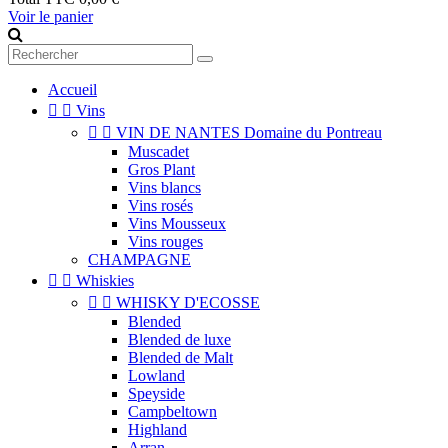
Voir le panier
Accueil


Vins


VIN DE NANTES Domaine du Pontreau
Muscadet
Gros Plant
Vins blancs
Vins rosés
Vins Mousseux
Vins rouges
CHAMPAGNE


Whiskies


WHISKY D'ECOSSE
Blended
Blended de luxe
Blended de Malt
Lowland
Speyside
Campbeltown
Highland
Arran