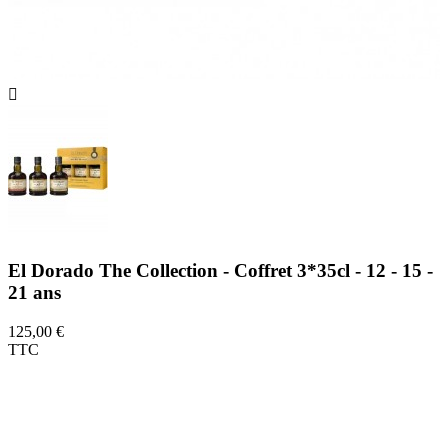

El Dorado The Collection - Coffret 3*35cl - 12 - 15 -
21 ans
125,00 €
TTC
Un coffret exceptionnel, idéal pour se
lancer à la découverte de l’Or Guyanien
avec les versions 12 ans, 15 ans et 21 ans