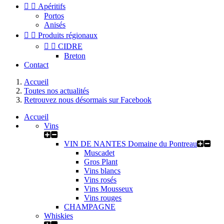


Apéritifs
Portos
Anisés


Produits régionaux


CIDRE
Breton
Contact
Accueil
Toutes nos actualités
Retrouvez nous désormais sur Facebook
Accueil
Vins
VIN DE NANTES Domaine du Pontreau
Muscadet
Gros Plant
Vins blancs
Vins rosés
Vins Mousseux
Vins rouges
CHAMPAGNE
Whiskies