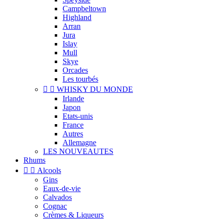
Campbeltown
Highland
Arran
Jura
Islay
Mull
Skye
Orcades
Les tourbés


WHISKY DU MONDE
Irlande
Japon
Etats-unis
France
Autres
Allemagne
LES NOUVEAUTES
Rhums


Alcools
Gins
Eaux-de-vie
Calvados
Cognac
Crèmes & Liqueurs