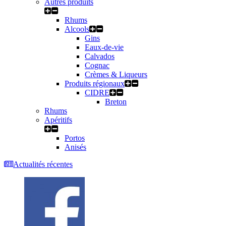
Autres produits
Rhums
Alcools
Gins
Eaux-de-vie
Calvados
Cognac
Crèmes & Liqueurs
Produits régionaux
CIDRE
Breton
Rhums
Apéritifs
Portos
Anisés
Actualités récentes