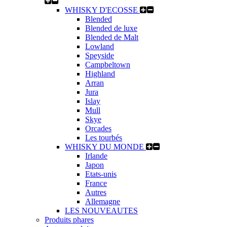
WHISKY D'ECOSSE
Blended
Blended de luxe
Blended de Malt
Lowland
Speyside
Campbeltown
Highland
Arran
Jura
Islay
Mull
Skye
Orcades
Les tourbés
WHISKY DU MONDE
Irlande
Japon
Etats-unis
France
Autres
Allemagne
LES NOUVEAUTES
Produits phares