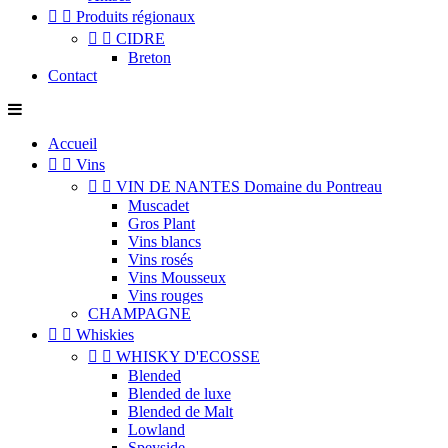


Produits régionaux


CIDRE
Breton
Contact
Accueil


Vins


VIN DE NANTES Domaine du Pontreau
Muscadet
Gros Plant
Vins blancs
Vins rosés
Vins Mousseux
Vins rouges
CHAMPAGNE


Whiskies


WHISKY D'ECOSSE
Blended
Blended de luxe
Blended de Malt
Lowland
Speyside