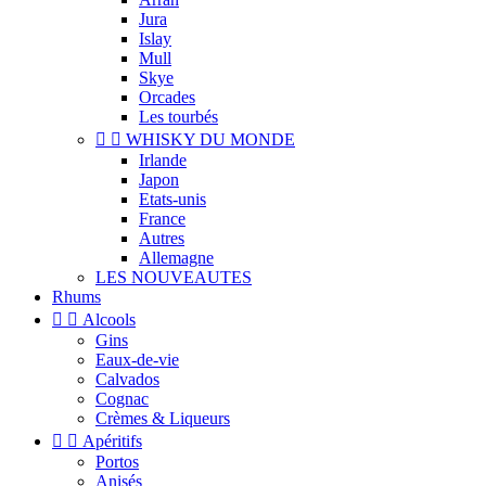
Jura
Islay
Mull
Skye
Orcades
Les tourbés


WHISKY DU MONDE
Irlande
Japon
Etats-unis
France
Autres
Allemagne
LES NOUVEAUTES
Rhums


Alcools
Gins
Eaux-de-vie
Calvados
Cognac
Crèmes & Liqueurs


Apéritifs
Portos
Anisés