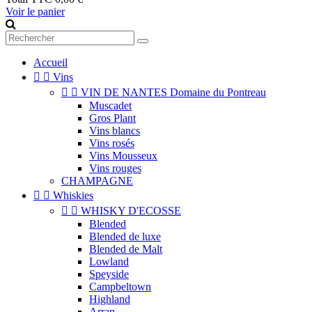
Voir le panier
Accueil


Vins


VIN DE NANTES Domaine du Pontreau
Muscadet
Gros Plant
Vins blancs
Vins rosés
Vins Mousseux
Vins rouges
CHAMPAGNE


Whiskies


WHISKY D'ECOSSE
Blended
Blended de luxe
Blended de Malt
Lowland
Speyside
Campbeltown
Highland
Arran