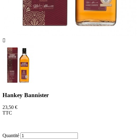

Hankey Bannister
23,50 €
TTC
Un blended frais et fruité qui était l'un des
préférés de Winston Churchill.
Quantité