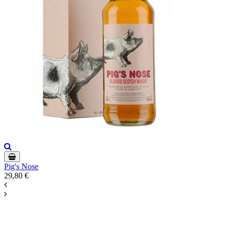
Pig's Nose
29,80 €