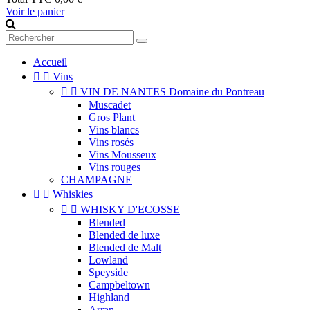
Voir le panier
Accueil


Vins


VIN DE NANTES Domaine du Pontreau
Muscadet
Gros Plant
Vins blancs
Vins rosés
Vins Mousseux
Vins rouges
CHAMPAGNE


Whiskies


WHISKY D'ECOSSE
Blended
Blended de luxe
Blended de Malt
Lowland
Speyside
Campbeltown
Highland
Arran