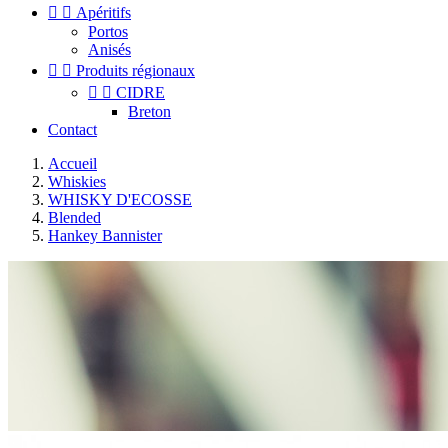


Apéritifs
Portos
Anisés


Produits régionaux


CIDRE
Breton
Contact
Accueil
Whiskies
WHISKY D'ECOSSE
Blended
Hankey Bannister