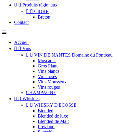


Produits régionaux


CIDRE
Breton
Contact
Accueil


Vins


VIN DE NANTES Domaine du Pontreau
Muscadet
Gros Plant
Vins blancs
Vins rosés
Vins Mousseux
Vins rouges
CHAMPAGNE


Whiskies


WHISKY D'ECOSSE
Blended
Blended de luxe
Blended de Malt
Lowland
Speyside