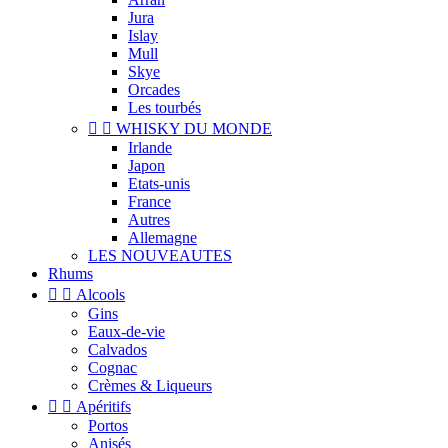
Jura
Islay
Mull
Skye
Orcades
Les tourbés


WHISKY DU MONDE
Irlande
Japon
Etats-unis
France
Autres
Allemagne
LES NOUVEAUTES
Rhums


Alcools
Gins
Eaux-de-vie
Calvados
Cognac
Crèmes & Liqueurs


Apéritifs
Portos
Anisés