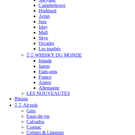
Campbeltown
Highland
Arran
Jura
Islay
Mull
Skye
Orcades
Les tourbés


WHISKY DU MONDE
Irlande
Japon
Etats-unis
France
Autres
Allemagne
LES NOUVEAUTES
Rhums


Alcools
Gins
Eaux-de-vie
Calvados
Cognac
Crèmes & Liqueurs