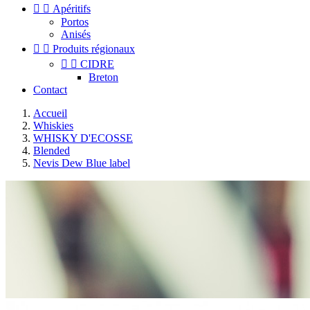


Apéritifs
Portos
Anisés


Produits régionaux


CIDRE
Breton
Contact
Accueil
Whiskies
WHISKY D'ECOSSE
Blended
Nevis Dew Blue label