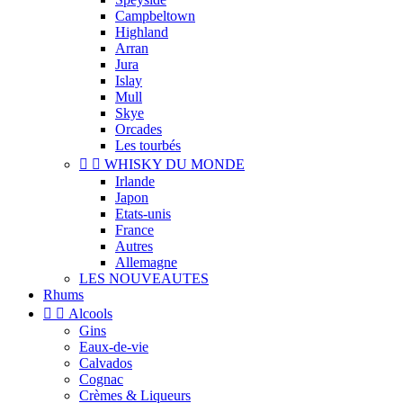
Campbeltown
Highland
Arran
Jura
Islay
Mull
Skye
Orcades
Les tourbés


WHISKY DU MONDE
Irlande
Japon
Etats-unis
France
Autres
Allemagne
LES NOUVEAUTES
Rhums


Alcools
Gins
Eaux-de-vie
Calvados
Cognac
Crèmes & Liqueurs