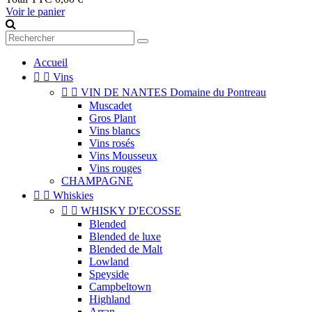
Voir le panier
Accueil


Vins


VIN DE NANTES Domaine du Pontreau
Muscadet
Gros Plant
Vins blancs
Vins rosés
Vins Mousseux
Vins rouges
CHAMPAGNE


Whiskies


WHISKY D'ECOSSE
Blended
Blended de luxe
Blended de Malt
Lowland
Speyside
Campbeltown
Highland
Arran