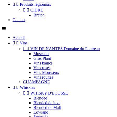


Produits régionaux


CIDRE
Breton
Contact
Accueil


Vins


VIN DE NANTES Domaine du Pontreau
Muscadet
Gros Plant
Vins blancs
Vins rosés
Vins Mousseux
Vins rouges
CHAMPAGNE


Whiskies


WHISKY D'ECOSSE
Blended
Blended de luxe
Blended de Malt
Lowland
Speyside