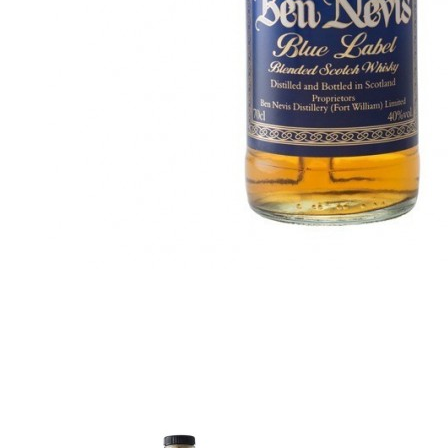
Ce blended de la distillerie Ben
Nevis est issu d'un assemblage de
Single malt Ben Nevis, de whiskys
de malt et de grains pour un résultat
subtilement vanillé.