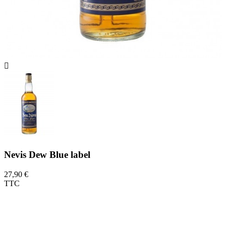

Nevis Dew Blue label
27,90 €
TTC
Ce blended de la distillerie Ben Nevis est
issu d'un assemblage de Single malt Ben
Nevis, de whiskys de malt et de grains pour