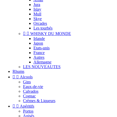
Jura
Islay
Mull
Skye
Orcades
Les tourbés


WHISKY DU MONDE
Irlande
Japon
Etats-unis
France
Autres
Allemagne
LES NOUVEAUTES
Rhums


Alcools
Gins
Eaux-de-vie
Calvados
Cognac
Crèmes & Liqueurs


Apéritifs
Portos
Anisés