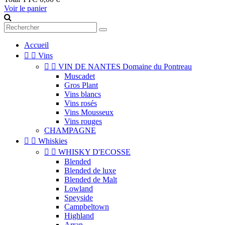
Voir le panier
Accueil


Vins


VIN DE NANTES Domaine du Pontreau
Muscadet
Gros Plant
Vins blancs
Vins rosés
Vins Mousseux
Vins rouges
CHAMPAGNE


Whiskies


WHISKY D'ECOSSE
Blended
Blended de luxe
Blended de Malt
Lowland
Speyside
Campbeltown
Highland
Arran