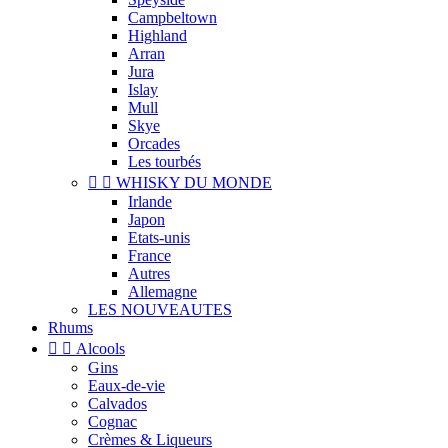
Campbeltown
Highland
Arran
Jura
Islay
Mull
Skye
Orcades
Les tourbés


WHISKY DU MONDE
Irlande
Japon
Etats-unis
France
Autres
Allemagne
LES NOUVEAUTES
Rhums


Alcools
Gins
Eaux-de-vie
Calvados
Cognac
Crèmes & Liqueurs