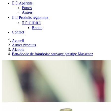


Apéritifs
Portos
Anisés


Produits régionaux


CIDRE
Breton
Contact
Accueil
Autres produits
Alcools
Eau-de-vie de framboise sauvage prestige Massenez