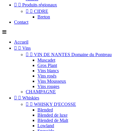


Produits régionaux


CIDRE
Breton
Contact
Accueil


Vins


VIN DE NANTES Domaine du Pontreau
Muscadet
Gros Plant
Vins blancs
Vins rosés
Vins Mousseux
Vins rouges
CHAMPAGNE


Whiskies


WHISKY D'ECOSSE
Blended
Blended de luxe
Blended de Malt
Lowland
Speyside