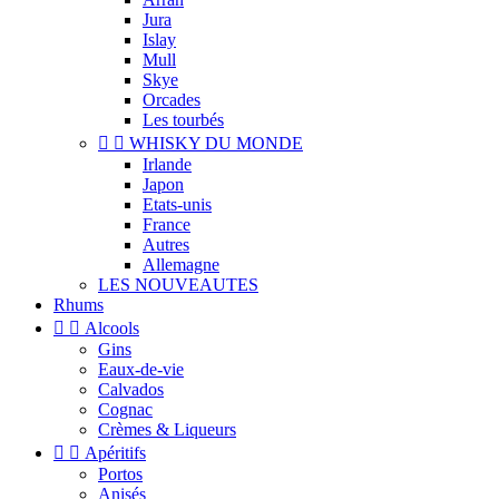
Jura
Islay
Mull
Skye
Orcades
Les tourbés


WHISKY DU MONDE
Irlande
Japon
Etats-unis
France
Autres
Allemagne
LES NOUVEAUTES
Rhums


Alcools
Gins
Eaux-de-vie
Calvados
Cognac
Crèmes & Liqueurs


Apéritifs
Portos
Anisés