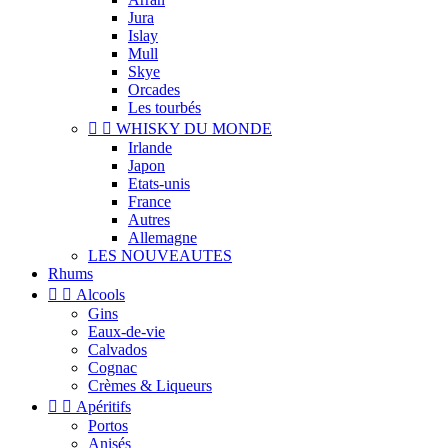
Jura
Islay
Mull
Skye
Orcades
Les tourbés


WHISKY DU MONDE
Irlande
Japon
Etats-unis
France
Autres
Allemagne
LES NOUVEAUTES
Rhums


Alcools
Gins
Eaux-de-vie
Calvados
Cognac
Crèmes & Liqueurs


Apéritifs
Portos
Anisés