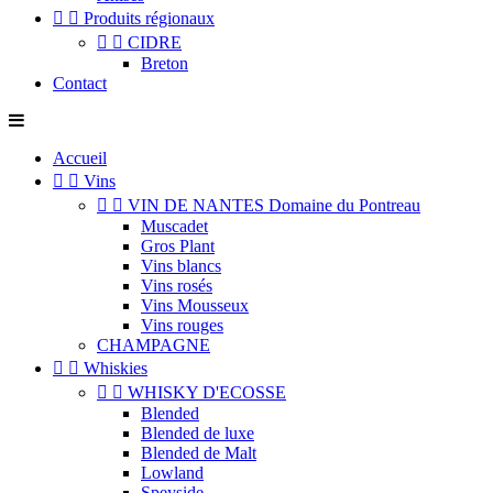


Produits régionaux


CIDRE
Breton
Contact
Accueil


Vins


VIN DE NANTES Domaine du Pontreau
Muscadet
Gros Plant
Vins blancs
Vins rosés
Vins Mousseux
Vins rouges
CHAMPAGNE


Whiskies


WHISKY D'ECOSSE
Blended
Blended de luxe
Blended de Malt
Lowland
Speyside