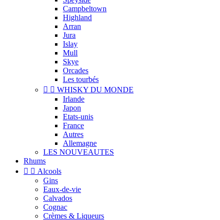
Campbeltown
Highland
Arran
Jura
Islay
Mull
Skye
Orcades
Les tourbés


WHISKY DU MONDE
Irlande
Japon
Etats-unis
France
Autres
Allemagne
LES NOUVEAUTES
Rhums


Alcools
Gins
Eaux-de-vie
Calvados
Cognac
Crèmes & Liqueurs