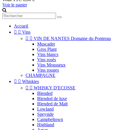
Voir le panier
Accueil


Vins


VIN DE NANTES Domaine du Pontreau
Muscadet
Gros Plant
Vins blancs
Vins rosés
Vins Mousseux
Vins rouges
CHAMPAGNE


Whiskies


WHISKY D'ECOSSE
Blended
Blended de luxe
Blended de Malt
Lowland
Speyside
Campbeltown
Highland
Arran