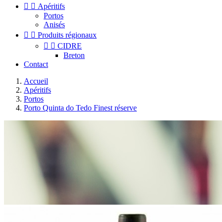


Apéritifs
Portos
Anisés


Produits régionaux


CIDRE
Breton
Contact
Accueil
Apéritifs
Portos
Porto Quinta do Tedo Finest réserve