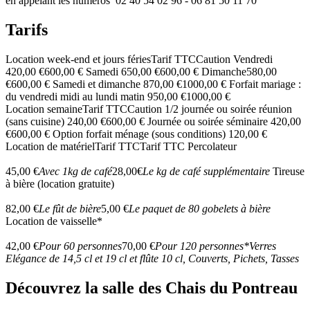
en appelant les numéros
02 40 54 02 96 -
06 81 50 11 70
Tarifs
Location week-end et jours féries
Tarif TTC
Caution
Vendredi
420,00 €
600,00 €
Samedi
650,00 €
600,00 €
Dimanche
580,00
€
600,00 €
Samedi et dimanche
870,00 €
1000,00 €
Forfait mariage :
du vendredi midi au lundi matin
950,00 €
1000,00 €
Location semaine
Tarif TTC
Caution
1/2 journée ou soirée réunion
(sans cuisine)
240,00 €
600,00 €
Journée ou soirée séminaire
420,00
€
600,00 €
Option forfait ménage (sous conditions)
120,00 €
Location de matériel
Tarif TTC
Tarif TTC
Percolateur
45,00 €
Avec 1kg de café
28,00€
Le kg de café supplémentaire
Tireuse
à bière (location gratuite)
82,00 €
Le fût de bière
5,00 €
Le paquet de 80 gobelets à bière
Location de vaisselle*
42,00 €
Pour 60 personnes
70,00 €
Pour 120 personnes
*Verres
Elégance de 14,5 cl et 19 cl et flûte 10 cl, Couverts, Pichets, Tasses
Découvrez la salle des Chais du Pontreau