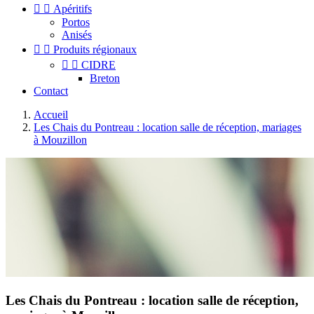


Apéritifs
Portos
Anisés


Produits régionaux


CIDRE
Breton
Contact
Accueil
Les Chais du Pontreau : location salle de réception, mariages
à Mouzillon
Les Chais du Pontreau : location salle de réception,