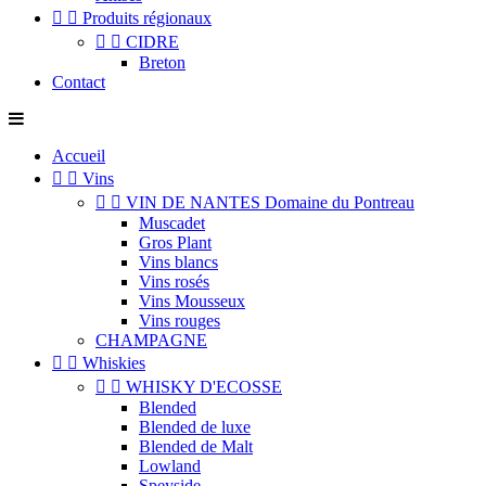


Produits régionaux


CIDRE
Breton
Contact
Accueil


Vins


VIN DE NANTES Domaine du Pontreau
Muscadet
Gros Plant
Vins blancs
Vins rosés
Vins Mousseux
Vins rouges
CHAMPAGNE


Whiskies


WHISKY D'ECOSSE
Blended
Blended de luxe
Blended de Malt
Lowland
Speyside