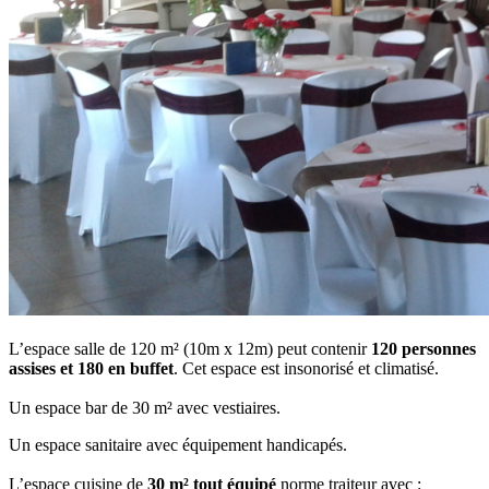
L’espace salle de 120 m² (10m x 12m)
peut contenir
120 personnes
assises et 180 en buffet
. Cet espace
est insonorisé et climatisé.
Un espace bar de 30 m² a
vec vestiaires.
Un espace sanitaire a
vec équipement handicapés.
L’espace cuisine de
30 m² tout
équipé
norme traiteur avec :