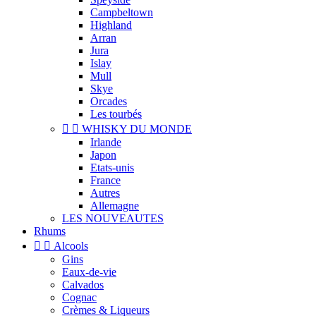
Campbeltown
Highland
Arran
Jura
Islay
Mull
Skye
Orcades
Les tourbés


WHISKY DU MONDE
Irlande
Japon
Etats-unis
France
Autres
Allemagne
LES NOUVEAUTES
Rhums


Alcools
Gins
Eaux-de-vie
Calvados
Cognac
Crèmes & Liqueurs