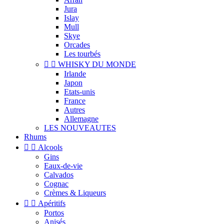
Jura
Islay
Mull
Skye
Orcades
Les tourbés


WHISKY DU MONDE
Irlande
Japon
Etats-unis
France
Autres
Allemagne
LES NOUVEAUTES
Rhums


Alcools
Gins
Eaux-de-vie
Calvados
Cognac
Crèmes & Liqueurs


Apéritifs
Portos
Anisés