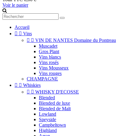
Voir le panier
Accueil


Vins


VIN DE NANTES Domaine du Pontreau
Muscadet
Gros Plant
Vins blancs
Vins rosés
Vins Mousseux
Vins rouges
CHAMPAGNE


Whiskies


WHISKY D'ECOSSE
Blended
Blended de luxe
Blended de Malt
Lowland
Speyside
Campbeltown
Highland
Arran